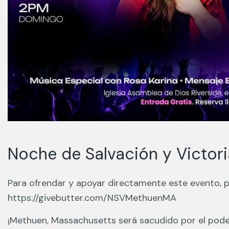
Noche de Salvación y Victor
Para ofrendar y apoyar directamente este evento, p
https://givebutter.com/NSVMethuenMA
¡Methuen, Massachusetts será sacudido por el pode