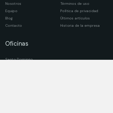
Nosotros
Términos de uso
Equipo
Política de privacidad
Blog
Últimos artículos
Contacto
Historia de la empresa
Oficinas
Santo Domingo
La Romana
Higüey
Estados Unidos
Nombre