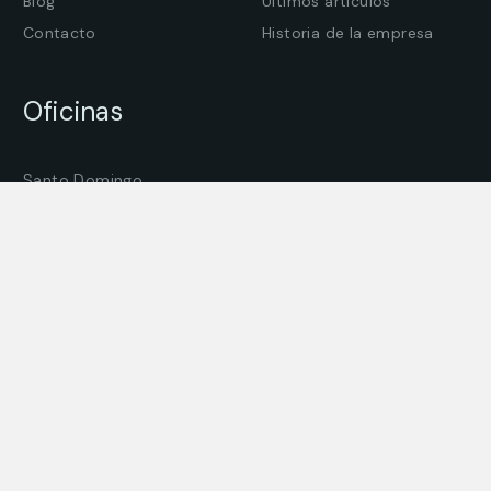
Blog
Últimos artículos
Contacto
Historia de la empresa
Oficinas
Santo Domingo
La Romana
Higüey
Estados Unidos
Nombre
Dirección de correo electrónico: